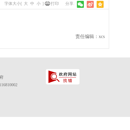
字体大小[
大
中
小
]
打印
责任编辑：xcs
政府
6810002