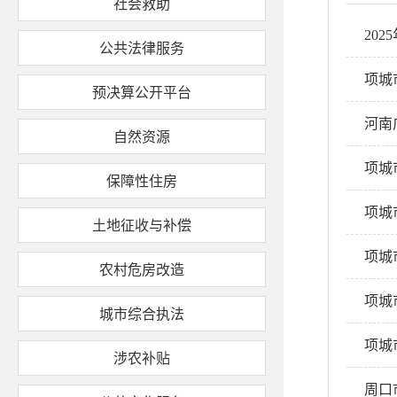
社会救助
20
公共法律服务
项城
预决算公开平台
河南
自然资源
项城
保障性住房
项城
土地征收与补偿
项城
农村危房改造
项城
城市综合执法
项城
涉农补贴
周口