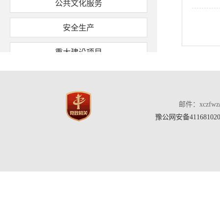
公共文化服务
安全生产
重大建设项目
收费项目
规划信息
邮件：xczfw
豫公网安备411681020
处罚强制信息
统计信息
建议提案办理
水利领域